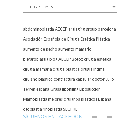
Archivos
abdominoplastia
AECEP
antiaging group barcelona
Asociación Española de Cirugía Estética Plástica
aumento de pecho
aumento mamario
blefaroplastia
blog AECEP
Bótox
cirugía estética
cirugía mamaria
cirugía plástica
cirugía íntima
cirujano plástico
contractura capsular
doctor Julio
Terrén
españa
Grasa
lipofilling
Liposucción
Mamoplastia
mejores cirujanos plásticos España
otoplastia
rinoplastia
SECPRE
SÍGUENOS EN FACEBOOK