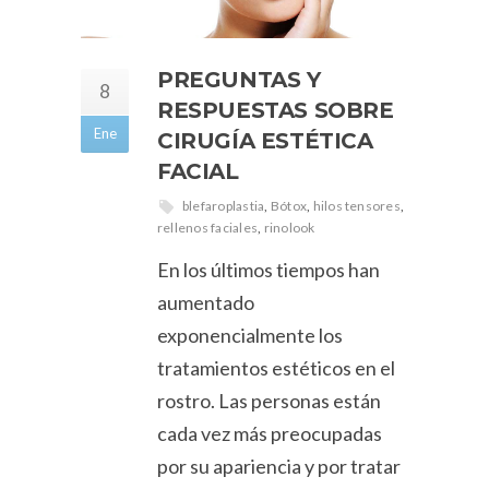
PREGUNTAS Y
8
RESPUESTAS SOBRE
Ene
CIRUGÍA ESTÉTICA
FACIAL
blefaroplastia
,
Bótox
,
hilos tensores
,
rellenos faciales
,
rinolook
En los últimos tiempos han
aumentado
exponencialmente los
tratamientos estéticos en el
rostro. Las personas están
cada vez más preocupadas
por su apariencia y por tratar