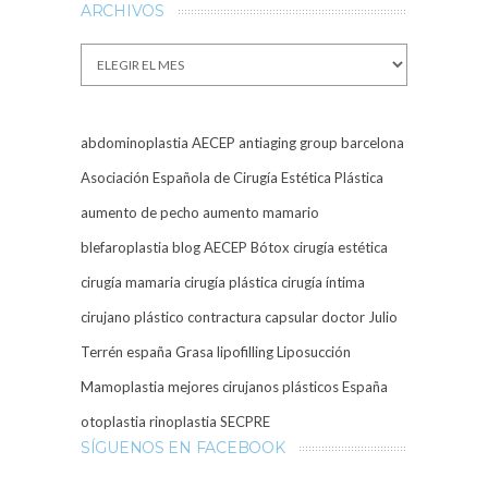
ARCHIVOS
Archivos
abdominoplastia
AECEP
antiaging group barcelona
Asociación Española de Cirugía Estética Plástica
aumento de pecho
aumento mamario
blefaroplastia
blog AECEP
Bótox
cirugía estética
cirugía mamaria
cirugía plástica
cirugía íntima
cirujano plástico
contractura capsular
doctor Julio
Terrén
españa
Grasa
lipofilling
Liposucción
Mamoplastia
mejores cirujanos plásticos España
otoplastia
rinoplastia
SECPRE
SÍGUENOS EN FACEBOOK