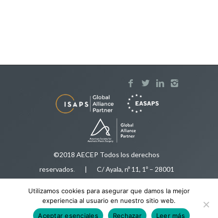
©2018 AECEP Todos los derechos
reservados
.
| C/ Ayala, nº 11, 1º – 28001
Madrid |
Aviso legal
Utilizamos cookies para asegurar que damos la mejor
Tfnos:
91 575 50 35
/
616 92 78 34
|
experiencia al usuario en nuestro sitio web.
aecep@aecep.es
Aceptar esenciales
Rechazar
Leer más