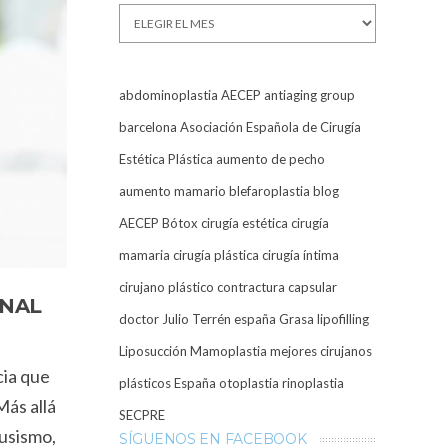
Archivos
abdominoplastia
AECEP
antiaging group
barcelona
Asociación Española de Cirugía
Estética Plástica
aumento de pecho
aumento mamario
blefaroplastia
blog
AECEP
Bótox
cirugía estética
cirugía
mamaria
cirugía plástica
cirugía íntima
cirujano plástico
contractura capsular
ONAL
doctor Julio Terrén
españa
Grasa
lipofilling
Liposucción
Mamoplastia
mejores cirujanos
cia que
plásticos España
otoplastia
rinoplastia
Más allá
SECPRE
rusismo,
SÍGUENOS EN FACEBOOK