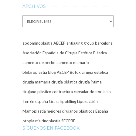
ARCHIVOS
Archivos
abdominoplastia
AECEP
antiaging group barcelona
Asociación Española de Cirugía Estética Plástica
aumento de pecho
aumento mamario
blefaroplastia
blog AECEP
Bótox
cirugía estética
cirugía mamaria
cirugía plástica
cirugía íntima
cirujano plástico
contractura capsular
doctor Julio
Terrén
españa
Grasa
lipofilling
Liposucción
Mamoplastia
mejores cirujanos plásticos España
otoplastia
rinoplastia
SECPRE
SÍGUENOS EN FACEBOOK