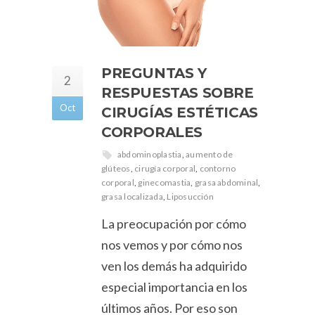
PREGUNTAS Y
2
RESPUESTAS SOBRE
Oct
CIRUGÍAS ESTÉTICAS
CORPORALES
abdominoplastia
,
aumento de
glúteos
,
cirugía corporal
,
contorno
corporal
,
ginecomastia
,
grasa abdominal
,
grasa localizada
,
Liposucción
La preocupación por cómo
nos vemos y por cómo nos
ven los demás ha adquirido
especial importancia en los
últimos años. Por eso son