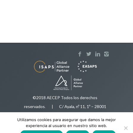
©2018 AECEP Todos los derechos
reservados
.
| C/ Ayala, nº 11, 1º – 28001
Madrid |
Aviso legal
Utilizamos cookies para asegurar que damos la mejor
Tfnos:
91 575 50 35
/
616 92 78 34
|
experiencia al usuario en nuestro sitio web.