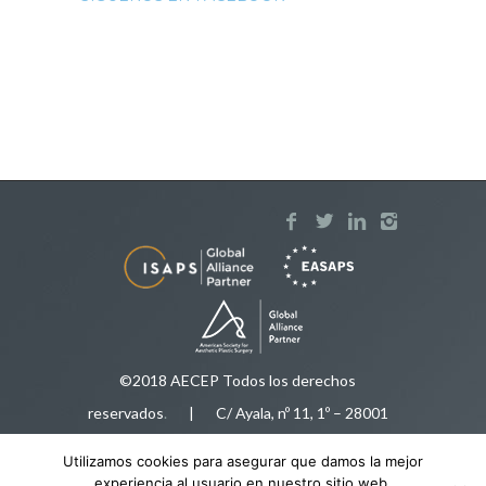
©2018 AECEP Todos los derechos
reservados
.
| C/ Ayala, nº 11, 1º – 28001
Madrid |
Aviso legal
Utilizamos cookies para asegurar que damos la mejor
Tfnos:
91 575 50 35
/
616 92 78 34
|
experiencia al usuario en nuestro sitio web.