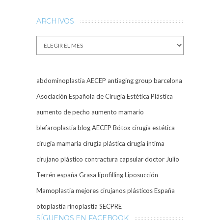
ARCHIVOS
Archivos
abdominoplastia
AECEP
antiaging group barcelona
Asociación Española de Cirugía Estética Plástica
aumento de pecho
aumento mamario
blefaroplastia
blog AECEP
Bótox
cirugía estética
cirugía mamaria
cirugía plástica
cirugía íntima
cirujano plástico
contractura capsular
doctor Julio
Terrén
españa
Grasa
lipofilling
Liposucción
Mamoplastia
mejores cirujanos plásticos España
otoplastia
rinoplastia
SECPRE
SÍGUENOS EN FACEBOOK