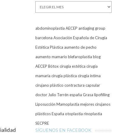
Archivos
abdominoplastia
AECEP
antiaging group
barcelona
Asociación Española de Cirugía
Estética Plástica
aumento de pecho
aumento mamario
blefaroplastia
blog
AECEP
Bótox
cirugía estética
cirugía
mamaria
cirugía plástica
cirugía íntima
cirujano plástico
contractura capsular
doctor Julio Terrén
españa
Grasa
lipofilling
Liposucción
Mamoplastia
mejores cirujanos
plásticos España
otoplastia
rinoplastia
SECPRE
ialidad
SÍGUENOS EN FACEBOOK