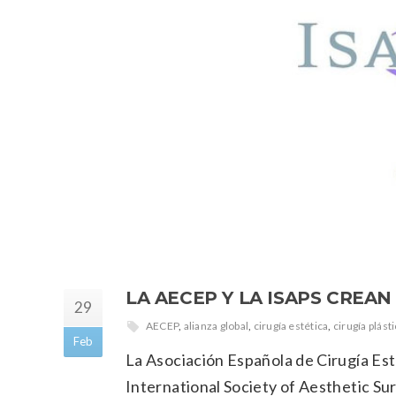
LA AECEP Y LA ISAPS CREA
29
AECEP
,
alianza global
,
cirugía estética
,
cirugía plást
Feb
La Asociación Española de Cirugía Es
International Society of Aesthetic Sur