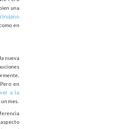
 bien una
 cirujano
í como en
 la nueva
cauciones
iormente,
 Pero en
ver a la
 un mes.
ferencia
n aspecto