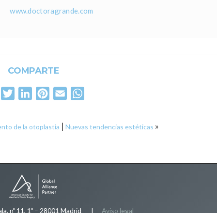
www.doctoragrande.com
COMPARTE
Facebook
Twitter
LinkedIn
Pinterest
Email
WhatsApp
|
»
ento de la otoplastia
Nuevas tendencias estéticas
, nº 11, 1º – 28001 Madrid |
Aviso legal