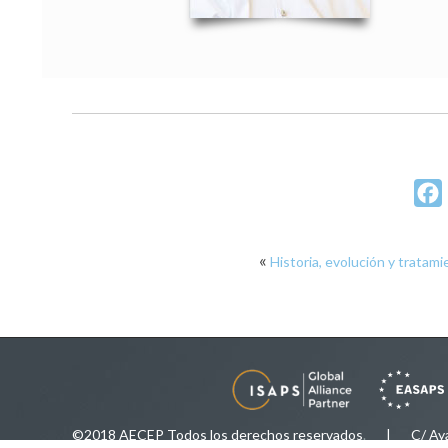
«
Historia, evolución y tratami
©2018 AECEP Todos los derechos reservados
.
| C/ Ayala