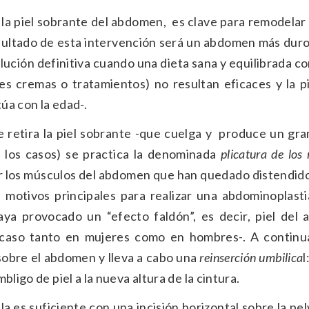
 la piel sobrante del abdomen, es clave para remodelar 
resultado de esta intervención será un abdomen más duro
olución definitiva cuando una dieta sana y equilibrada 
ntes cremas o tratamientos) no resultan eficaces y la p
túa con la edad-.
 retira la piel sobrante -que cuelga y produce un gra
 los casos) se practica la denominada
plicatura de los
r los músculos del abdomen que han quedado distendido
 motivos principales para realizar una abdominoplasti
a provocado un “efecto faldón”, es decir, piel del
 caso tanto en mujeres como en hombres-. A continua
 sobre el abdomen y lleva a cabo una
reinserción umbilica
l
ligo de piel a la nueva altura de la cintura.
a es suficiente con una incisión horizontal sobre la pel