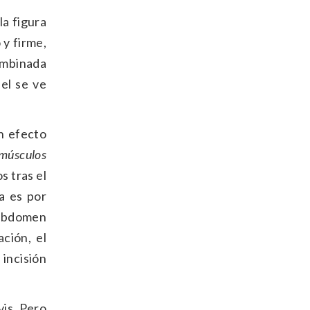
la figura
 y firme,
combinada
iel se ve
n efecto
 músculos
s tras el
a es por
 abdomen
ción, el
: incisión
vis. Pero