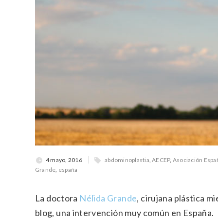
4 mayo, 2016
abdominoplastia
,
AECEP
,
Asociación Españ
Grande
,
españa
La doctora
Nélida Grande
, cirujana plástica 
blog, una intervención muy común en España.