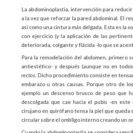
La abdominoplastia, intervención para reducir
a la vez que reforzar la pared abdominal. El 
así como una cintura más delgada. Esta es la s
con ejercicio (y la aplicación de las pertine
deteriorada, colgante y flácida -lo que se acen
Para la remodelación del abdomen, primero se
antiestético- y después (aunque no en todos
rectos
. Dicho procedimiento consiste en tensa
embarazo u otras causas. Porque otro de los
ejemplo un descenso brusco de peso que hay
descolgada que cae hacia el pubis -en este
cirujano en quirófano tensa la piel que queda
circular sobre el ombligo interno creando un omb
Cuando la abdominoplastia se considera sencill