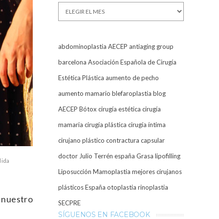
Archivos
abdominoplastia
AECEP
antiaging group
barcelona
Asociación Española de Cirugía
Estética Plástica
aumento de pecho
aumento mamario
blefaroplastia
blog
AECEP
Bótox
cirugía estética
cirugía
mamaria
cirugía plástica
cirugía íntima
cirujano plástico
contractura capsular
doctor Julio Terrén
españa
Grasa
lipofilling
lida
Liposucción
Mamoplastia
mejores cirujanos
plásticos España
otoplastia
rinoplastia
n nuestro
SECPRE
SÍGUENOS EN FACEBOOK