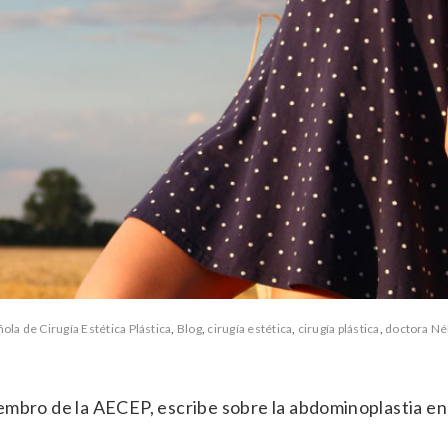
ola de Cirugía Estética Plástica
,
Blog
,
cirugía estética
,
cirugía plástica
,
doctora Né
miembro de la AECEP, escribe sobre la abdominoplastia e