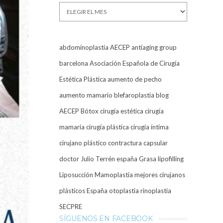
Archivos
abdominoplastia
AECEP
antiaging group
barcelona
Asociación Española de Cirugía
Estética Plástica
aumento de pecho
aumento mamario
blefaroplastia
blog
AECEP
Bótox
cirugía estética
cirugía
mamaria
cirugía plástica
cirugía íntima
cirujano plástico
contractura capsular
doctor Julio Terrén
españa
Grasa
lipofilling
Liposucción
Mamoplastia
mejores cirujanos
plásticos España
otoplastia
rinoplastia
SECPRE
SÍGUENOS EN FACEBOOK