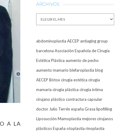
ARCHIVOS
Archivos
abdominoplastia
AECEP
antiaging group
barcelona
Asociación Española de Cirugía
Estética Plástica
aumento de pecho
aumento mamario
blefaroplastia
blog
AECEP
Bótox
cirugía estética
cirugía
mamaria
cirugía plástica
cirugía íntima
cirujano plástico
contractura capsular
doctor Julio Terrén
españa
Grasa
lipofilling
Liposucción
Mamoplastia
mejores cirujanos
O A LA
plásticos España
otoplastia
rinoplastia