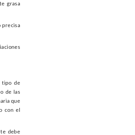
te grasa
o precisa
iaciones
 tipo de
o de las
naria que
o con el
nte debe