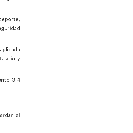
deporte,
seguridad
 aplicada
alario y
ante 3-4
erdan el