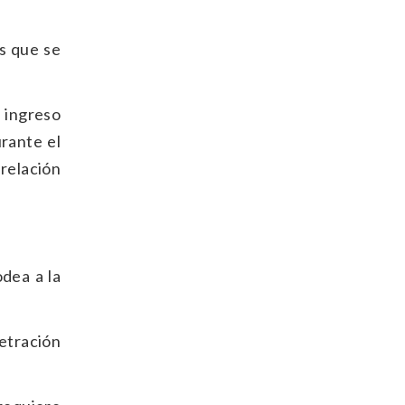
es que se
e ingreso
urante el
relación
dea a la
netración