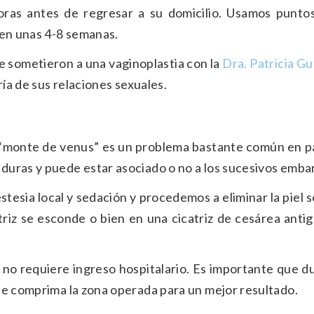
oras antes de regresar a su domicilio. Usamos punto
 en unas 4-8 semanas.
e sometieron a una vaginoplastia con la​
Dra. Patricia Gu
ría de sus relaciones sexuales.
el “monte de venus” es un problema bastante común en 
uras y puede estar asociado o no a los sucesivos emba
stesia local y sedación y procedemos a eliminar la piel 
atriz se esconde o bien en una cicatriz de cesárea anti
e no requiere ingreso hospitalario. Es importante que d
ue comprima la zona operada para un mejor resultado.