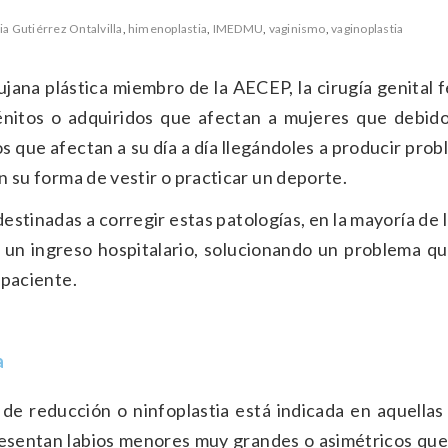
ia Gutiérrez Ontalvilla
,
himenoplastia
,
IMEDMU
,
vaginismo
,
vaginoplastia
irujana plástica miembro de la​ AECEP​, la cirugía genital
itos o adquiridos que afectan a mujeres que debido 
s que afectan a su día a día llegándoles a producir pro
en su forma de vestir o practicar un deporte.
destinadas a corregir estas patologías, en la mayoría de 
o un ingreso hospitalario, solucionando un problema q
 paciente.
a
 de reducción o ninfoplastia está indicada en aquellas
resentan labios menores muy grandes o asimétricos que 