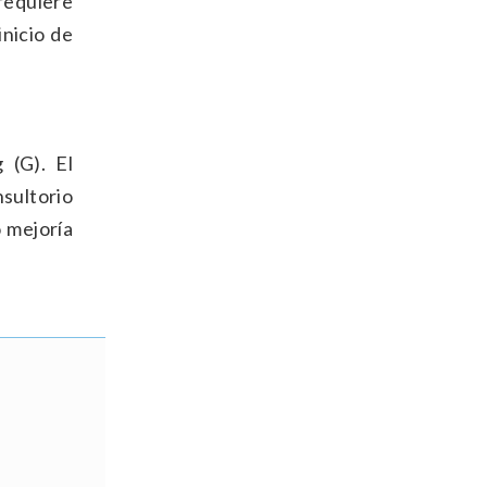
requiere
inicio de
 (G). El
sultorio
o mejoría