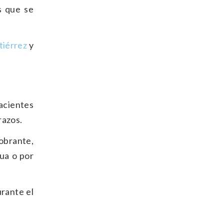
s que se
tiérrez
​ y
pacientes
razos.
sobrante,
gua o por
urante el