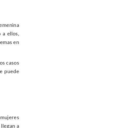
 femenina
a ellos,
blemas en
los casos
ue puede
 mujeres
llegan a