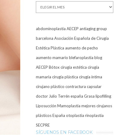
Archivos
abdominoplastia
AECEP
antiaging group
barcelona
Asociación Española de Cirugía
Estética Plástica
aumento de pecho
aumento mamario
blefaroplastia
blog
AECEP
Bótox
cirugía estética
cirugía
mamaria
cirugía plástica
cirugía íntima
cirujano plástico
contractura capsular
doctor Julio Terrén
españa
Grasa
lipofilling
Liposucción
Mamoplastia
mejores cirujanos
plásticos España
otoplastia
rinoplastia
SECPRE
SÍGUENOS EN FACEBOOK