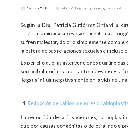
16 julio, 2015
AECEP
,
Blog
,
cirugía íntima
,
doctora Patric
Según la​ Dra. Patricia Gutiérrez Ontalvilla​, c
está encaminada a resolver problemas congén
sufren malestar, dolor o simplemente complejo
la esfera de sus relaciones sexuales e incluso 
Es por ello que las intervenciones quirúrgicas 
son ambulatorias y por tanto no es necesari
llegar a influir negativamente en la vida de una
Reducción de Labios menores o Labioplasti
La reducción de labios menores, Labioplastia
que por causas congénitas o de otra índole p