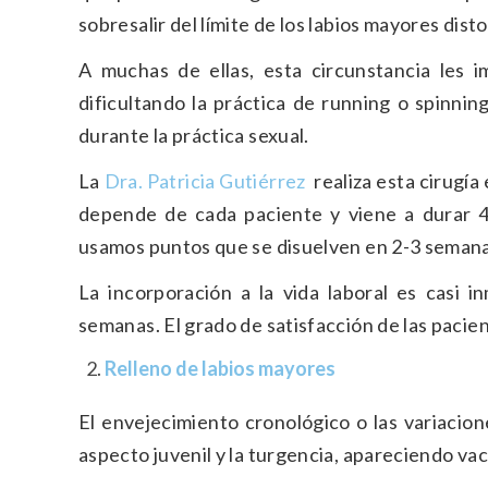
sobresalir del límite de los labios mayores dist
A muchas de ellas, esta circunstancia les i
dificultando la práctica de running o spinnin
durante la práctica sexual.
La
Dra. Patricia Gutiérrez
​ realiza esta cirugí
depende de cada paciente y viene a durar 45
usamos puntos que se disuelven en 2-3 semana
La incorporación a la vida laboral es casi i
semanas. El grado de satisfacción de las pacie
Relleno de labios mayores
El envejecimiento cronológico o las variacio
aspecto juvenil y la turgencia, apareciendo va