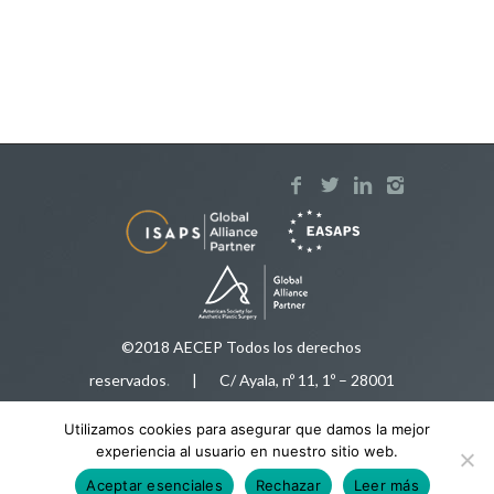
©2018 AECEP Todos los derechos
reservados
.
| C/ Ayala, nº 11, 1º – 28001
Madrid |
Aviso legal
Utilizamos cookies para asegurar que damos la mejor
Tfnos:
91 575 50 35
/
616 92 78 34
|
experiencia al usuario en nuestro sitio web.
aecep@aecep.es
Aceptar esenciales
Rechazar
Leer más