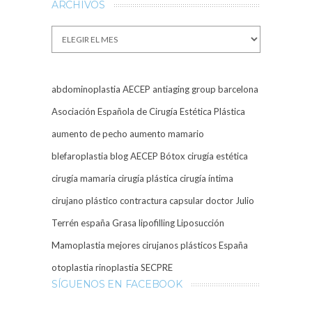
ARCHIVOS
Archivos
abdominoplastia
AECEP
antiaging group barcelona
Asociación Española de Cirugía Estética Plástica
aumento de pecho
aumento mamario
blefaroplastia
blog AECEP
Bótox
cirugía estética
cirugía mamaria
cirugía plástica
cirugía íntima
cirujano plástico
contractura capsular
doctor Julio
Terrén
españa
Grasa
lipofilling
Liposucción
Mamoplastia
mejores cirujanos plásticos España
otoplastia
rinoplastia
SECPRE
SÍGUENOS EN FACEBOOK