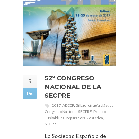
52º CONGRESO
5
NACIONAL DE LA
Dic
SECPRE
2017
,
AECEP
,
Bilbao
,
cirugía plástica
,
Congreso Nacional SECPRE
,
Palacio
Euskalduna
,
reparadora y estética
,
SECPRE
La Sociedad Española de