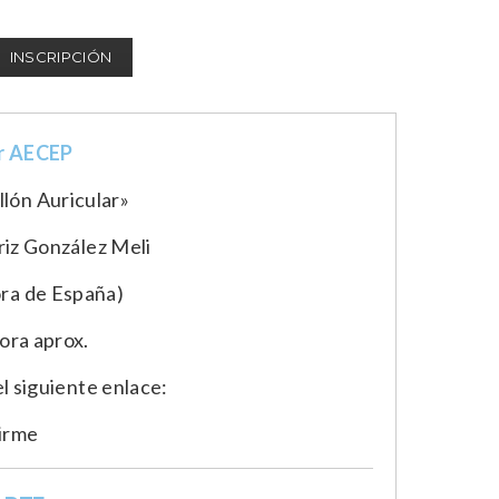
INSCRIPCIÓN
r AECEP
llón Auricular»
riz González Meli
ora de España)
ora aprox.
l siguiente enlace:
birme