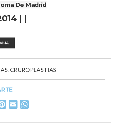
noma De Madrid
2014 | |
AMA
AS, CRUROPLASTIAS
ARTE
nkedIn
Pinterest
Email
WhatsApp