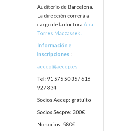
Auditorio de Barcelona.
La dirección correrá a
cargo de la doctora
Ana
Torres Maczassek .
Información e
inscripciones
:
aecep@aecep.es
Tel: 91 575 50 35 / 616
927 834
Socios Aecep: gratuito
Socios Secpre: 300€
No socios: 580€