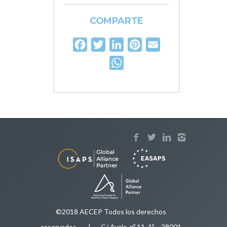
COMPARTE
Facebook
Twitter
LinkedIn
Pinterest
Email
WhatsApp
©2018 AECEP Todos los derechos
reservados
.
| C/ Ayala, nº 11, 1º – 28001