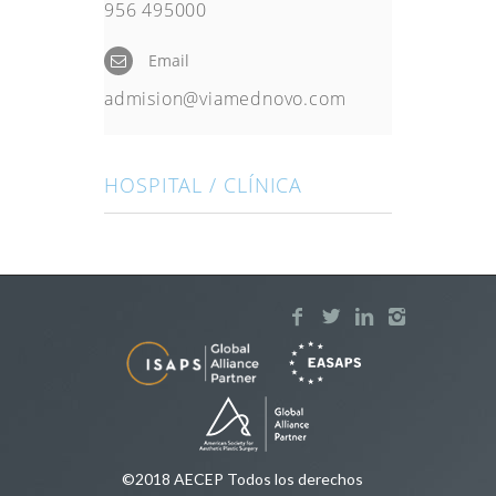
956 495000
Email
admision@viamednovo.com
HOSPITAL / CLÍNICA
©2018 AECEP Todos los derechos