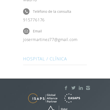
Teléfono de la consulta
915776176
Email
josermartinez77@gmail.com
HOSPITAL / CLÍNICA