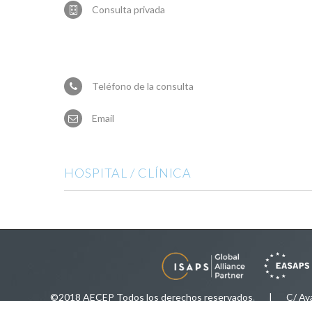
Consulta privada
Teléfono de la consulta
Email
HOSPITAL / CLÍNICA
©2018 AECEP Todos los derechos reservados
.
| C/ Ayala