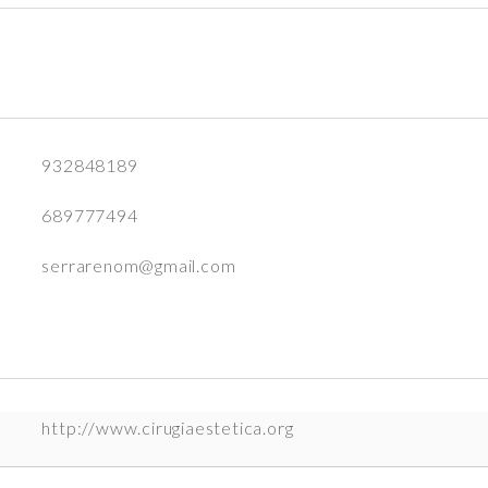
932848189
689777494
serrarenom@gmail.com
http://www.cirugiaestetica.org