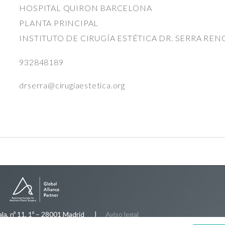
HOSPITAL QUIRON BARCELONA
PLANTA PRINCIPAL
INSTITUTO DE CIRUGÍA ESTÉTICA DR. SERRA RE
932848189
drserra@cirugiaestetica.org
, nº 11, 1º – 28001 Madrid |
Aviso legal