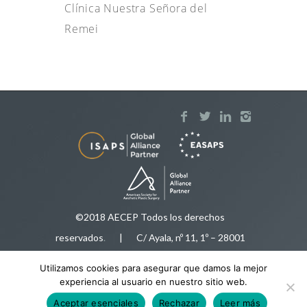
Clínica Nuestra Señora del
Remei
©2018 AECEP Todos los derechos
reservados
.
| C/ Ayala, nº 11, 1º – 28001
Madrid |
Aviso legal
Utilizamos cookies para asegurar que damos la mejor
Tfnos:
91 575 50 35
/
616 92 78 34
|
experiencia al usuario en nuestro sitio web.
aecep@aecep.es
Aceptar esenciales
Rechazar
Leer más