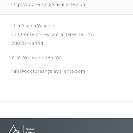
http://doctoraangelavaliente.com
Dra Ángela Valiente
C/ Orense 29, escalera derecha, 1º A
28020 Madrid
919196082 662957645
info@doctoraangelavaliente.com