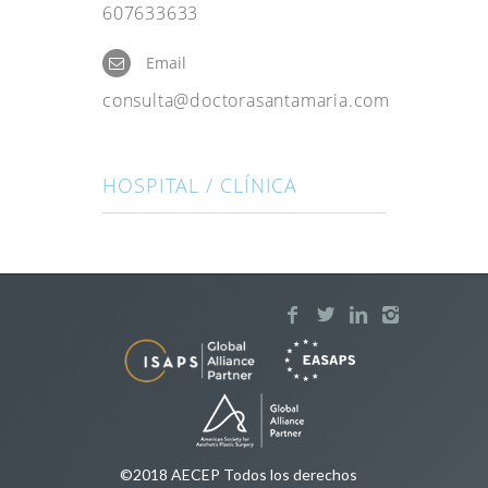
607633633
Email
consulta@doctorasantamaria.com
HOSPITAL / CLÍNICA
©2018 AECEP Todos los derechos